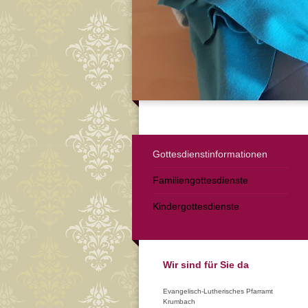
Gottesdienstinformationen
Familiengottesdienste
Kindergottesdienste
Wir sind für Sie da
Evangelisch-Lutherisches Pfarramt
Krumbach