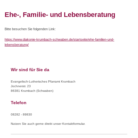
Ehe-, Familie- und Lebensberatung
Bitte besuchen Sie folgenden Link:
https://www.diakonie-krumbach-schwaben.de/startseite/ehe-familien-und-
lebensberatung/
Wir sind für Sie da
Evangelisch-Lutherisches Pfarramt Krumbach
Jochnerstr.
23
86381
Krumbach (Schwaben)
Telefon
08282 - 89830
Nutzen Sie auch gerne direkt unser Kontaktformular.